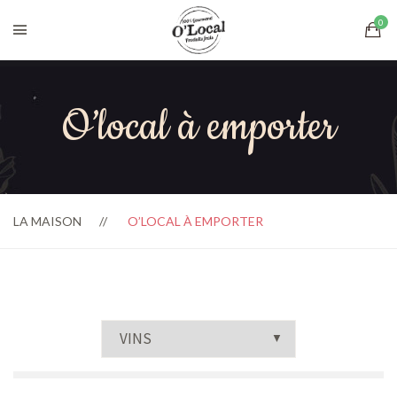
O’local à emporter
LA MAISON
O’LOCAL À EMPORTER