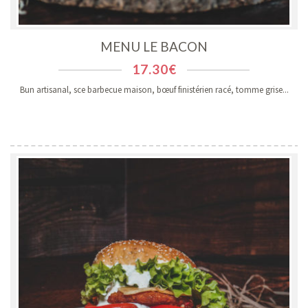
MENU LE BACON
17.30
€
Bun artisanal, sce barbecue maison, bœuf finistérien racé, tomme grise...