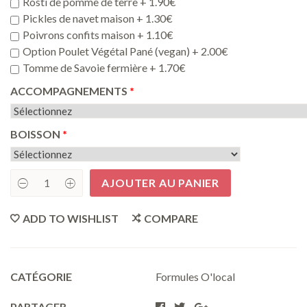
Rostï de pomme de terre +
1.90
€
Pickles de navet maison +
1.30
€
Poivrons confits maison +
1.10
€
Option Poulet Végétal Pané (vegan) +
2.00
€
Tomme de Savoie fermière +
1.70
€
ACCOMPAGNEMENTS
BOISSON
AJOUTER AU PANIER
Menu
Le
bacon
ADD TO WISHLIST
COMPARE
quantity
CATÉGORIE
Formules O'local
PARTAGER