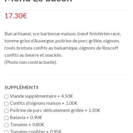
17.30
€
Bun artisanal, sce barbecue maison, bœuf finistérien racé,
tomme grise d’Auvergne, poitrine de porc grillée, oignons
rosés bretons confits au balsamique, oignons de Roscoff
confits au beurre et snackés.
(Photo non contractuelle).
SUPPLÉMENTS
Viande supplémentaire +
4.50
€
Confits d'oignons maison +
1.00
€
Poitrine de porc délicatement grillée +
1.50
€
Batavia +
0.90
€
Tomates +
0.80
€
Tomates confites +
0.95
€