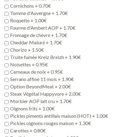
Cornichons +
0.70
€
Tomme d'Auvergne +
1.70
€
Roquette +
1.00
€
Fourme d'Ambert AOP +
1.70
€
Fromage de chèvre +
1.70
€
Cheddar Maturé +
1.70
€
Chorizo +
1.50
€
Truite fumée Kreiz Breizh +
1.90
€
Noisettes +
0.95
€
Cerneaux de noix +
0.95
€
Serrano affiné 11 mois +
1.90
€
Option BeyondMeat +
2.00
€
Steak Végétal Happyvore +
2.00
€
Morbier AOP lait cru +
1.70
€
Oignons frits +
1.00
€
Pickles piments antillais maison (HOT) +
1.00
€
Pickles oignons rouges maison +
1.30
€
Carottes +
0.80
€