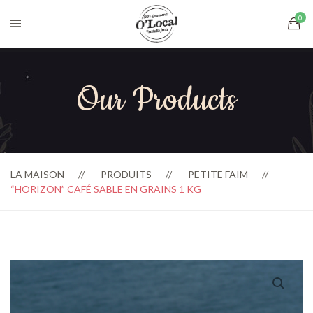
Our Products
LA MAISON
PRODUITS
PETITE FAIM
“HORIZON” CAFÉ SABLE EN GRAINS 1 KG