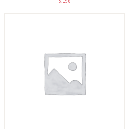
5.15
€