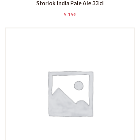
Storlok India Pale Ale 33 cl
5.15
€