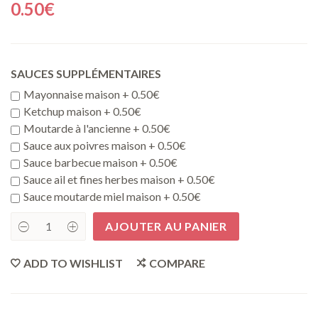
0.50
€
SAUCES SUPPLÉMENTAIRES
Mayonnaise maison +
0.50
€
Ketchup maison +
0.50
€
Moutarde à l'ancienne +
0.50
€
Sauce aux poivres maison +
0.50
€
Sauce barbecue maison +
0.50
€
Sauce ail et fines herbes maison +
0.50
€
Sauce moutarde miel maison +
0.50
€
AJOUTER AU PANIER
Sauce
mayonnaise
maison
ADD TO WISHLIST
COMPARE
quantity