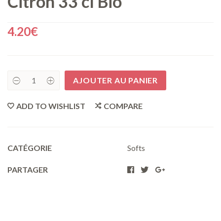
Citron 33 cl Bio
4.20
€
AJOUTER AU PANIER
Kombucha
Gingembre
Citron
ADD TO WISHLIST
COMPARE
33
cl
Bio
quantity
CATÉGORIE
Softs
PARTAGER