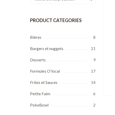
pour :
PRODUCT CATEGORIES
Bières
8
Burgers et nuggets
21
Desserts
9
Formules O'local
17
Frites et Sauces
14
Petite Faim
6
PokeBowl
2