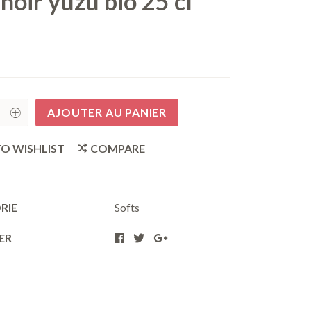
noir yuzu bio 25 cl
AJOUTER AU PANIER
O WISHLIST
COMPARE
y
RIE
Softs
ER