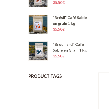
35.50
€
"Brésil" Café Sable
en grain 1 kg
35.50
€
"Brouillard" Café
Sable en Grain 1 kg
35.50
€
PRODUCT TAGS