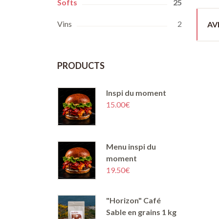
Softs
25
Vins
2
AVI
PRODUCTS
Inspi du moment
15.00
€
Menu inspi du
moment
19.50
€
"Horizon" Café
Sable en grains 1 kg